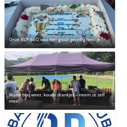
Onze BCP-BBQ was één groot gezellig feestje
Warm bbq weer, koude drankjes – neem ze zelf
mee!