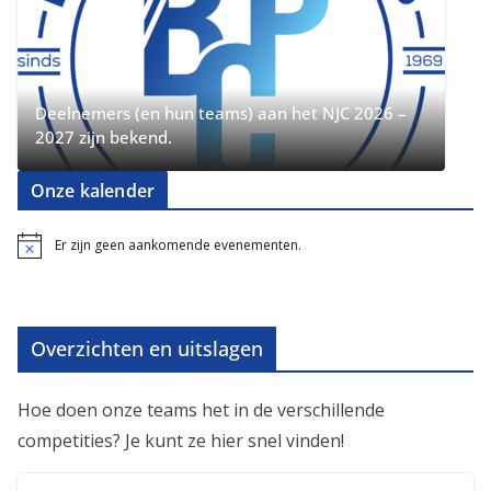
Deelnemers (en hun teams) aan het NJC 2026 –
2027 zijn bekend.
Onze kalender
Er zijn geen aankomende evenementen.
B
e
r
i
c
h
Overzichten en uitslagen
t
Hoe doen onze teams het in de verschillende
competities? Je kunt ze hier snel vinden!