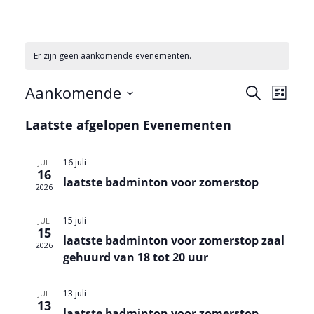
Er zijn geen aankomende evenementen.
Aankomende
E
E
Z
L
v
o
v
S
i
e
Laatste afgelopen Evenementen
e
e
j
e
k
n
n
s
l
e
e
e
t
16 juli
JUL
n
e
16
m
m
laatste badminton voor zomerstop
2026
c
e
e
n
n
t
15 juli
JUL
t
t
e
15
laatste badminton voor zomerstop zaal
e
w
2026
e
gehuurd van 18 tot 20 uur
n
e
r
Z
e
e
o
r
13 juli
JUL
13
e
e
g
laatste badminton voor zomerstop