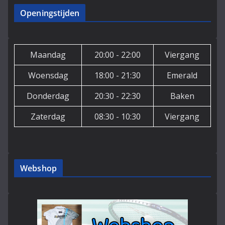
g
Openingstijden
a
t
i
e
Maandag
20:00 - 22:00
Viergang
Woensdag
18:00 - 21:30
Emerald
Donderdag
20:30 - 22:30
Baken
Zaterdag
08:30 - 10:30
Viergang
Webshop