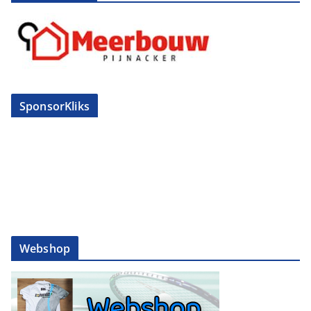
SponsorKliks
Webshop