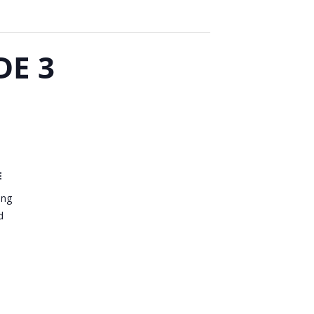
DE 3
E
ang
d