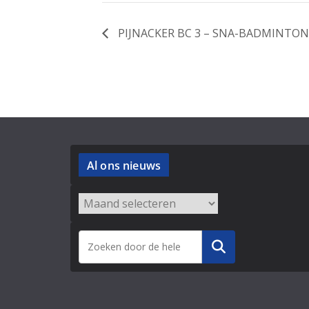
PIJNACKER BC 3 – SNA-BADMINTON
Al ons nieuws
Archieven
Zoeken