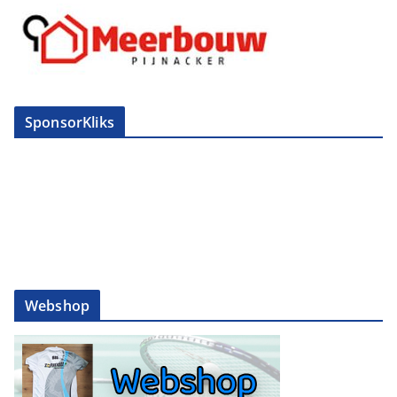
SponsorKliks
Webshop