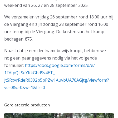
weekend van 26, 27 en 28 september 2025.
We verzamelen vrijdag 26 september rond 18:00 uur bij
de Viergang en zijn zondag 28 september rond 16:00
uur terug bij de Viergang. De kosten van het kamp
bedragen €75.
Naast dat je een deelnamebewijs koopt, hebben we
nog een paar gegevens nodig via het volgende
formulier:
https://docs.
google.com/forms/d/e/
1FAIpQLSeYKkGbdSv4ET_
jtSRxvrRdeR0392p5pPZw1AuvbUA70
AGjtg/viewform?
vc=0&c=0&w=1&
flr=0
Gerelateerde producten