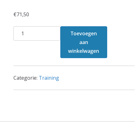
€
71,50
Senioren
Toevoegen
Training
aan
Seizoen
winkelwagen
2026-
2027
aantal
Categorie:
Training