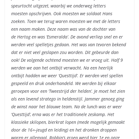
speurtocht uitgezet, waarbij we onderweg letters
moesten opschrijven. Ook moesten we soldaat Hans
zoeken. Toen we terug waren moesten we met de letters
een naam maken. Deze naam was van de dochter van
de Hertog en was ‘Esmeralda’. De avond verliep snel en er
werden veel spelletjes gedaan. Het was van tevoren bekend
dat er niet veel geslapen zou worden. Dit gebeurde dan
ook! De volgende ochtend moesten we er vroeg uit. Half 9
werden we aan het ontbijt verwacht. Na een heerlijk
ontbijt hadden we weer ‘Questtijd’. Er werden veel spellen
gespeeld en druk onderhandeld. We werden bij elkaar
geroepen voor een ‘Tweestrijd der helden’. Je moet het zien
als een levend stratego in heldenstijl. Jammer genoeg ging
de winst naar het blauwe team. Na de lunch was er weer
‘Questtijd’, erna was er het traditionele zeskamp. Het
klassieke skilopen, bierkrat lopen (mede mogelijk gemaakt
door de 16+-jeugd en leiding) en het dronken droppen
waren er allemaal. Robbin’s groep werd hier 1e en onze