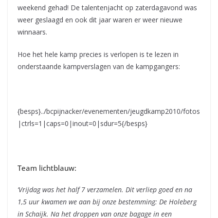
weekend gehad! De talentenjacht op zaterdagavond was
weer geslaagd en ook dit jaar waren er weer nieuwe
winnaars.
Hoe het hele kamp precies is verlopen is te lezen in
onderstaande kampverslagen van de kampgangers:
{besps}../bcpijnacker/evenementen/jeugdkamp2010/fotos
|ctrls=1|caps=0|inout=0|sdur=5{/besps}
Team lichtblauw:
‘Vrijdag was het half 7 verzamelen. Dit verliep goed en na
1,5 uur kwamen we aan bij onze bestemming: De Holeberg
in Schaijk. Na het droppen van onze bagage in een