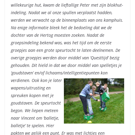
willekeurige hut, kwam de lieftallige Peter met zijn blokhut-
indeling. Nadat we al onze spullen verplaatst hadden,
werden we verwacht op de binnenplaats van ons kamphuis.
Na enige informatie bleek het de bedoeling dat we de
dochter van de Hertog moesten zoeken. Nadat de
groepsindeling bekend was, was het tijd om de eerste
groepjes aan een grote speurtocht te laten deelnemen. De
overige groepjes werden door middel van ‘Questtijd’ bezig
gehouden. Dit hield in dat we door middel van spelletjes je
‘goudstaven’ en/of lichaams/intelligentiepunten kon
verdienen.
Ook kon je later
wapens/uitrusting en
spreuken kopen met je
goudstaven. De speurtocht
begon. We liepen meteen
naar Vincent om ‘balletje,
balletje’ te spelen. Hier
pakten we gelijk een punt. Er was met lichtjes een