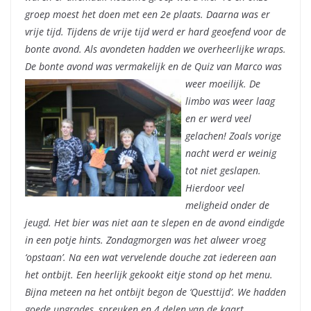
groep moest het doen met een 2e plaats. Daarna was er
vrije tijd. Tijdens de vrije tijd werd er hard geoefend voor de
bonte avond. Als avondeten hadden we overheerlijke wraps.
De bonte avond was vermakelijk en de Quiz van Marco was
weer moeilijk.
De
limbo was weer laag
en er werd veel
gelachen! Zoals vorige
nacht werd er weinig
tot niet geslapen.
Hierdoor veel
meligheid onder de
jeugd. Het bier was niet aan te slepen en de avond eindigde
in een potje hints. Zondagmorgen was het alweer vroeg
‘opstaan’. Na een wat vervelende douche zat iedereen aan
het ontbijt. Een heerlijk gekookt eitje stond op het menu.
Bijna meteen na het ontbijt begon de ‘Questtijd’. We hadden
goede upgrades, spreuken en 4 delen van de kaart.