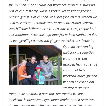
spel winnen, maar helaas dat werd een drama. ’s Middags
was er een zeskamp, waarin verschillende vaardigheden
werden getest. Dat konden we supergoed en dus werden we
daarmee derde. ’s Avonds was er de bonte avond, waarin
verschillende briljante acts te zien waren. Ons groepje had
ook winnaars: Kevin met zijn maatjes Bob en Daniël! En dus
na een gezellige dansavond gingen we lekker ons bedje in.
Op naar een zondag
met vooral spelletjes
waarin je je eigen
gekozen held was en je
kon in het hele
weekend vaardigheden
winnen en kopen om
sterker te worden,
zodat je de eindbazen aan kon. Die zouden we ook
makkelijk hebben verslagen, maar omdat er één team was
die nog sneller was, zijn we geen eerste geworden, maar