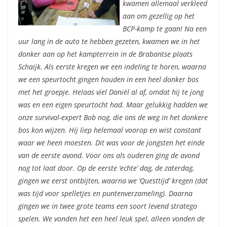
kwamen allemaal verkleed
aan om gezellig op het
BCP-kamp te gaan! Na een
uur lang in de auto te hebben gezeten, kwamen we in het
donker aan op het kampterrein in de Brabantse plaats
Schaijk. Als eerste kregen we een indeling te horen, waarna
we een speurtocht gingen houden in een heel donker bos
met het groepje. Helaas viel Daniël al af, omdat hij te jong
was en een eigen speurtocht had. Maar gelukkig hadden we
onze survival-expert Bob nog, die ons de weg in het donkere
bos kon wijzen. Hij liep helemaal voorop en wist constant
waar we heen moesten. Dit was voor de jongsten het einde
van de eerste avond. Voor ons als ouderen ging de avond
nog tot laat door. Op de eerste ‘echte’ dag, de zaterdag,
gingen we eerst ontbijten, waarna we ‘Questtijd’ kregen (dat
was tijd voor spelletjes en puntenverzameling). Daarna
gingen we in twee grote teams een soort levend stratego
spelen. We vonden het een heel leuk spel, alleen vonden de