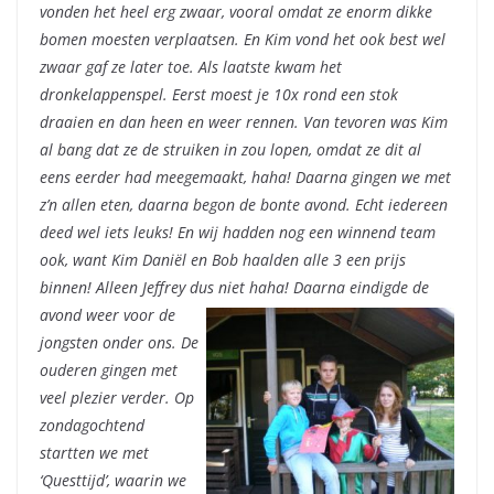
vonden het heel erg zwaar, vooral omdat ze enorm dikke
bomen moesten verplaatsen. En Kim vond het ook best wel
zwaar gaf ze later toe. Als laatste kwam het
dronkelappenspel. Eerst moest je 10x rond een stok
draaien en dan heen en weer rennen. Van tevoren was Kim
al bang dat ze de struiken in zou lopen, omdat ze dit al
eens eerder had meegemaakt, haha! Daarna gingen we met
z’n allen eten, daarna begon de bonte avond. Echt iedereen
deed wel iets leuks! En wij hadden nog een winnend team
ook, want Kim Daniël en Bob haalden alle 3 een prijs
binnen! Alleen Jeffrey dus niet haha!
Daarna eindigde de
avond weer voor de
jongsten onder ons. De
ouderen gingen met
veel plezier verder. Op
zondagochtend
startten we met
‘Questtijd’, waarin we