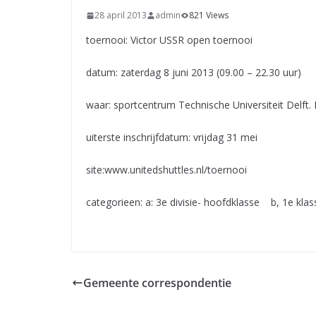
28 april 2013
admin
821 Views
toernooi: Victor USSR open toernooi
datum: zaterdag 8 juni 2013 (09.00 – 22.30 uur)
waar: sportcentrum Technische Universiteit Delft.
uiterste inschrijfdatum: vrijdag 31 mei
site:www.unitedshuttles.nl/toernooi
categorieen: a: 3e divisie- hoofdklasse b, 1e kla
Gemeente correspondentie