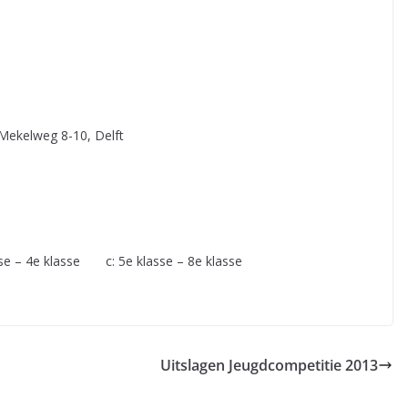
 Mekelweg 8-10, Delft
sse – 4e klasse c: 5e klasse – 8e klasse
Uitslagen Jeugdcompetitie 2013