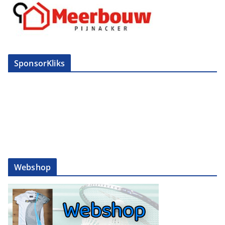
SponsorKliks
Webshop