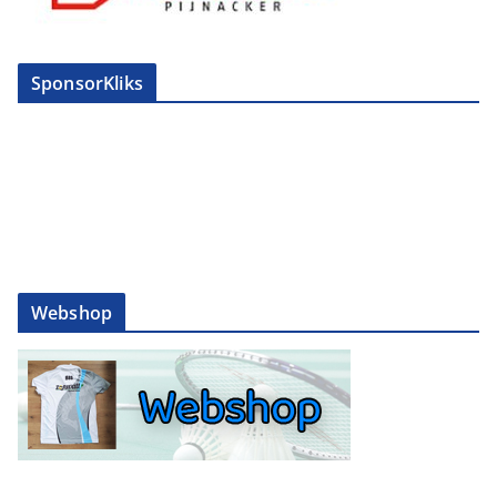
SponsorKliks
Webshop