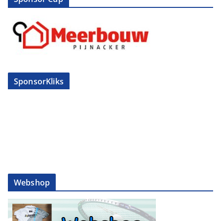
SponsorKliks
Webshop