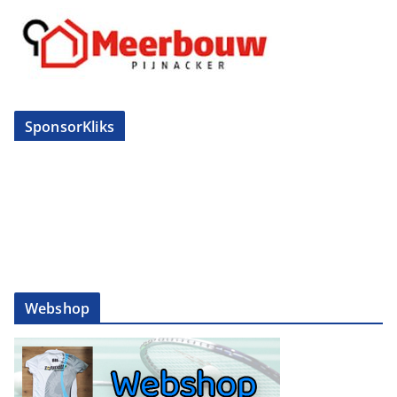
SponsorKliks
Webshop