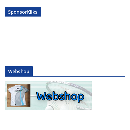
SponsorKliks
Webshop