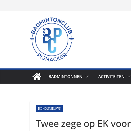
Skip
to
content
BADMINTONNEN
ACTIVITEITEN
BONDSNIEUWS
Twee zege op EK voo