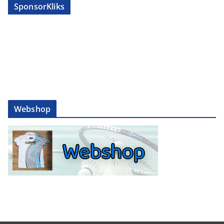
SponsorKliks
Webshop