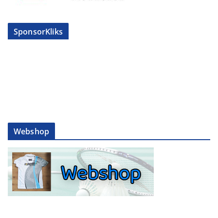
SponsorKliks
Webshop