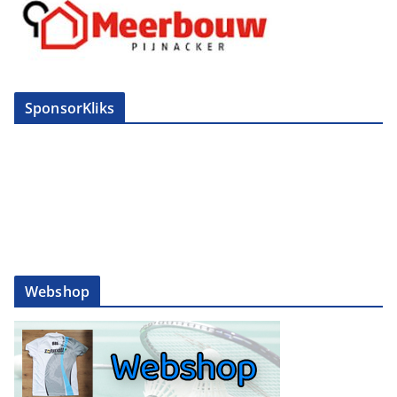
SponsorKliks
Webshop