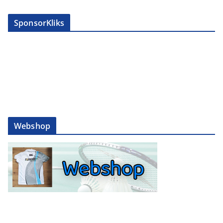
SponsorKliks
Webshop