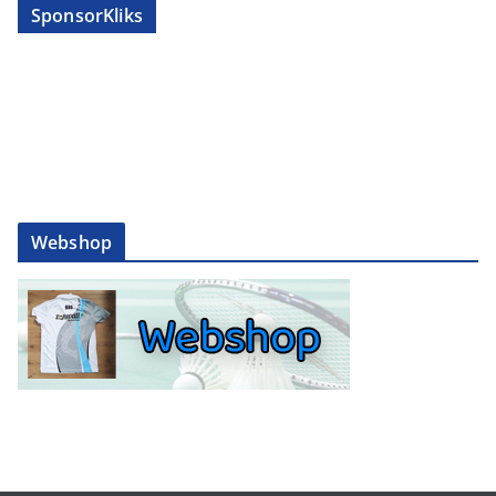
SponsorKliks
Webshop