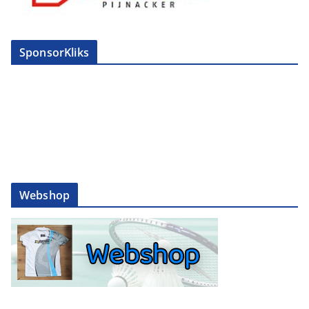
SponsorKliks
Webshop