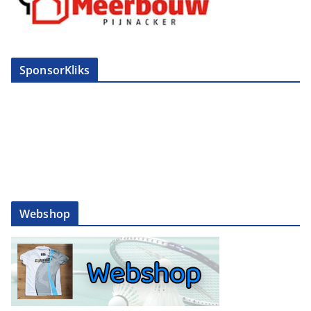
SponsorKliks
Webshop