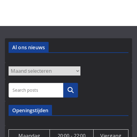
Al ons nieuws
Archieven
Zoeken
Openingstijden
Maandag
20:00 - 22:00
Viergang