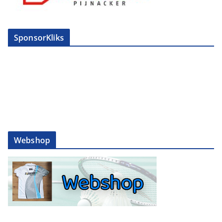
SponsorKliks
Webshop