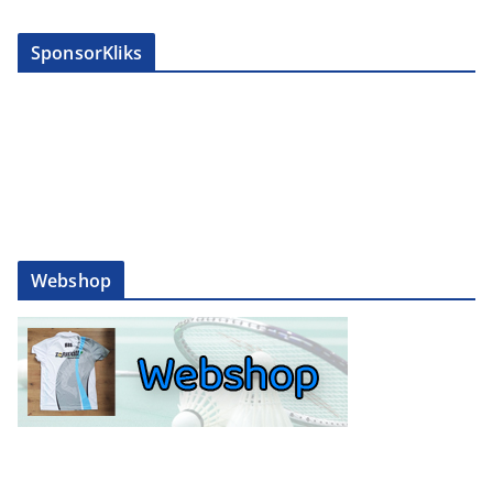
SponsorKliks
Webshop