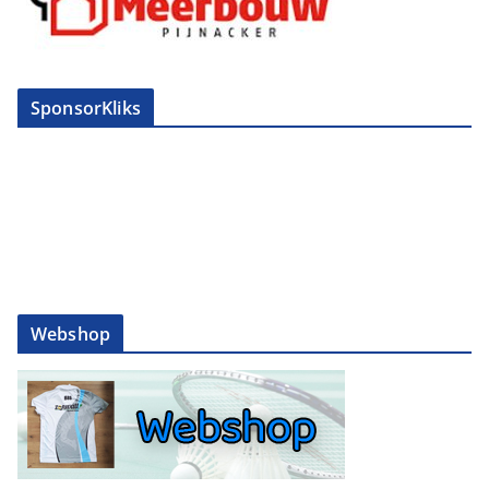
SponsorKliks
Webshop