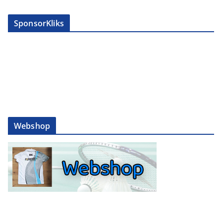
SponsorKliks
Webshop