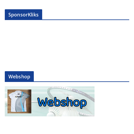
SponsorKliks
Webshop