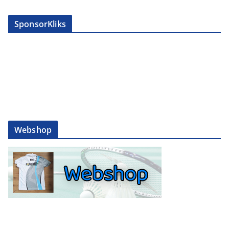
SponsorKliks
Webshop