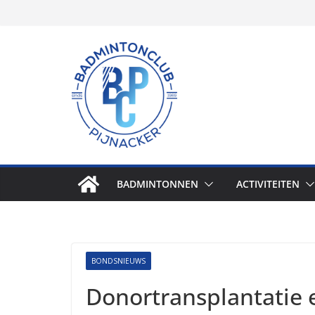
Skip
to
content
BADMINTONNEN
ACTIVITEITEN
BONDSNIEUWS
Donortransplantatie