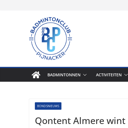
Skip
to
content
BADMINTONNEN
ACTIVITEITEN
BONDSNIEUWS
Qontent Almere wint 