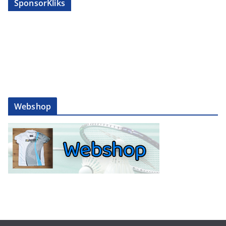
SponsorKliks
Webshop