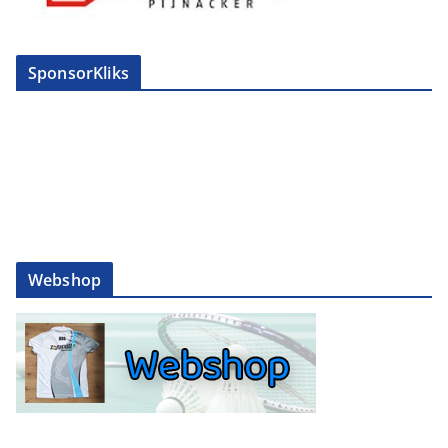
SponsorKliks
Webshop