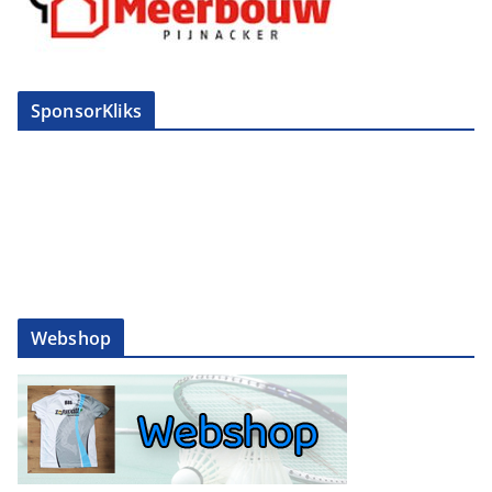
SponsorKliks
Webshop