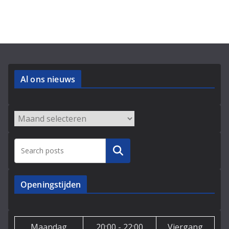
Al ons nieuws
Archieven
Zoeken
Openingstijden
Maandag
20:00 - 22:00
Viergang