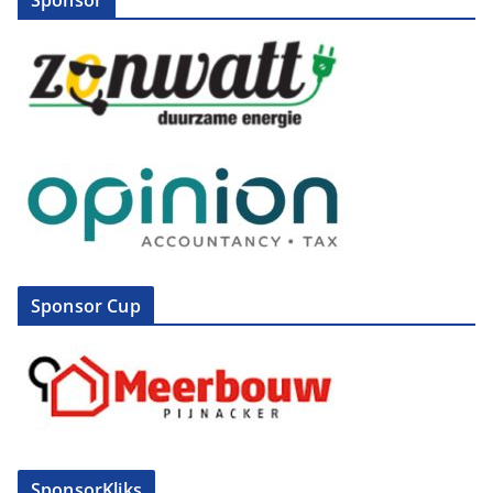
Sponsor
Sponsor Cup
SponsorKliks