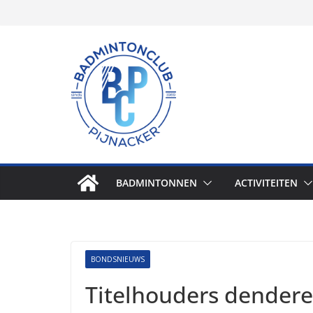
Skip
to
content
BADMINTONNEN
ACTIVITEITEN
BONDSNIEUWS
Titelhouders dendere