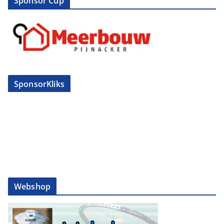
Sponsor Cup
SponsorKliks
Webshop