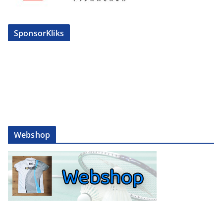
SponsorKliks
Webshop