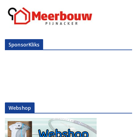
SponsorKliks
Webshop