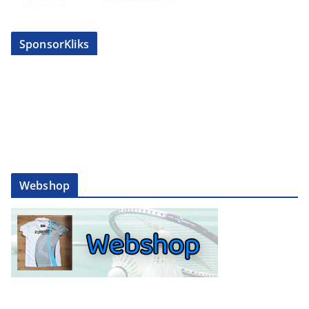
SponsorKliks
Webshop