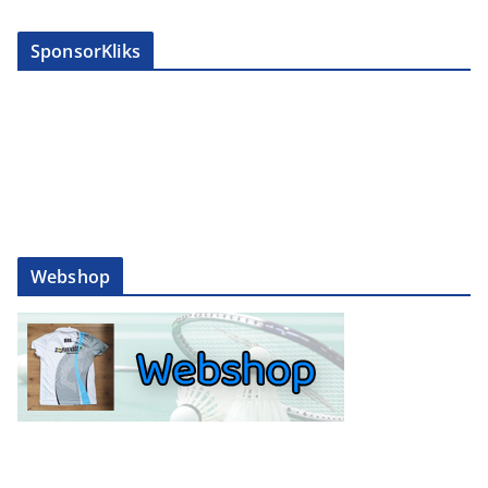
SponsorKliks
Webshop