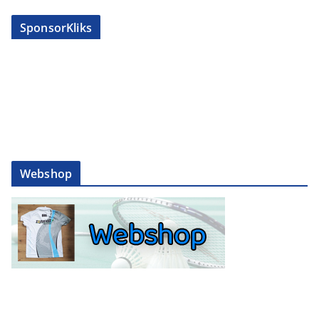
SponsorKliks
Webshop