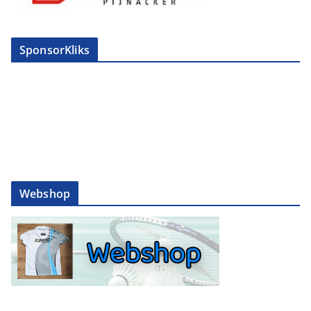
SponsorKliks
Webshop