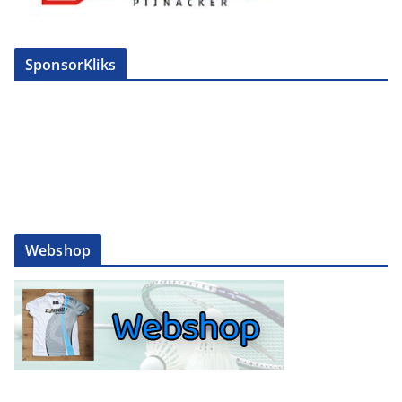
SponsorKliks
Webshop