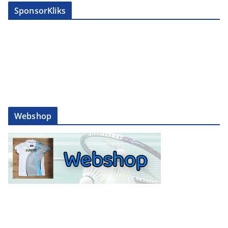
SponsorKliks
Webshop