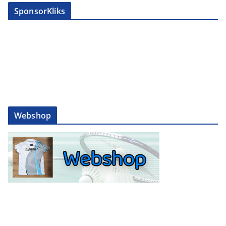
SponsorKliks
Webshop