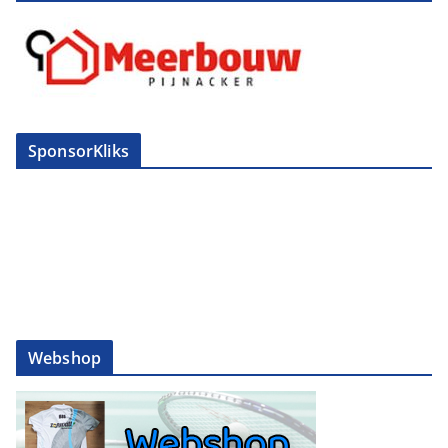
SponsorKliks
Webshop