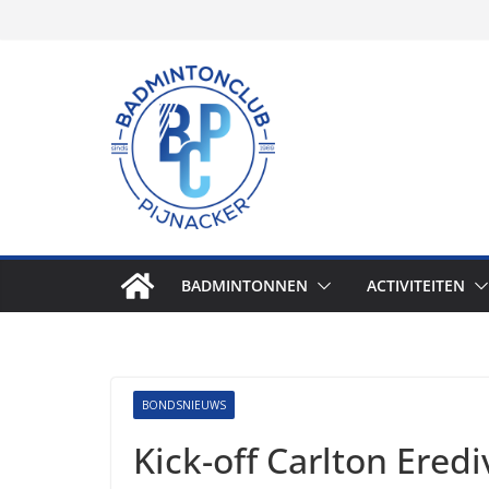
Skip
to
content
BADMINTONNEN
ACTIVITEITEN
BONDSNIEUWS
Kick-off Carlton Erediv