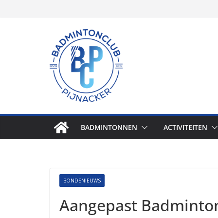
Skip
to
content
BADMINTONNEN
ACTIVITEITEN
BONDSNIEUWS
Aangepast Badminton 