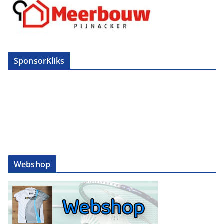
SponsorKliks
Webshop