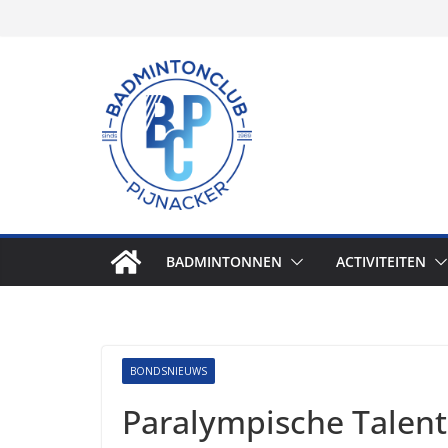
Skip
to
content
BADMINTONNEN
ACTIVITEITEN
BONDSNIEUWS
Paralympische Talen