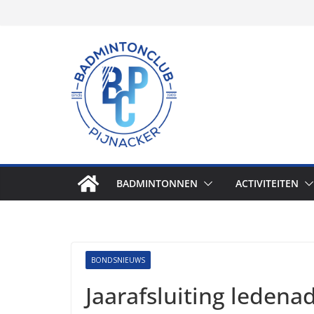
Skip
to
content
BADMINTONNEN
ACTIVITEITEN
BONDSNIEUWS
Jaarafsluiting ledena